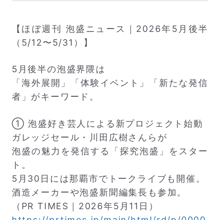
【ほぼ週刊 泡盛ニュース｜2026年5月後半
（5/12〜5/31）】
5月後半の泡盛界隈は
「海外展開」「体験イベント」「新たな発信
者」がキーワード。
① 泡盛好き芸人による新プロジェクト始動
ガレッジセール・川田広樹さんらが
泡盛の魅力を発信する「探究泡盛」をスター
ト。
5月30日には那覇市でトークライブも開催。
酒造メーカーや泡盛新聞編集長も参加。
（PR TIMES｜2026年5月11日）
https://prtimes.jp/main/html/rd/p/0000