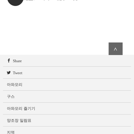
∧
Share
Tweet
아와모리
구스
아와모리 즐기기
양조장 일람표
지역