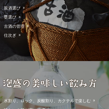
親酒選び
甕選び
古酒の管理
仕次ぎ
水割り、ロック、炭酸割り、カクテルで楽しむ