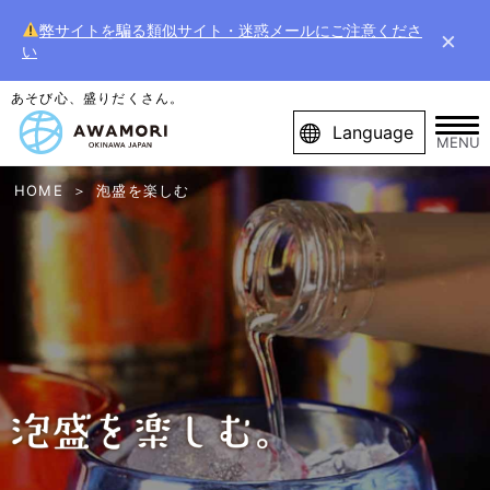
弊サイトを騙る類似サイト・迷惑メールにご注意くださ
×
い
あそび心、盛りだくさん。
Language
MENU
HOME
泡盛を楽しむ