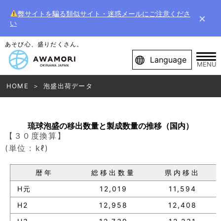
弊サイトを騙る類似サイト・迷惑メールにご注意くださ
×
い
あそび心、盛りだくさん。
Language
MENU
HOME
泡盛出荷データ
琉球泡盛の移出数量と製成数量の推移（国内）
【３０度換算】
(単位 : kℓ)
暦年
総移出数量
県内移出
H元
12,019
11,594
H2
12,958
12,408