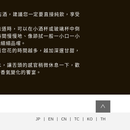
古酒，建議您一定要直接純飲，享受
味道時，可以在小酒杯或玻璃杯中倒
時間慢慢地、像舔拭一般一小口一小
要細細品嚐。
著您花的時間越多，越加深邃甘甜，
水，讓舌頭的感官稍微休息一下，歡
和香氣變化的饗宴。
∧
JP
EN
CN
TC
KO
TH