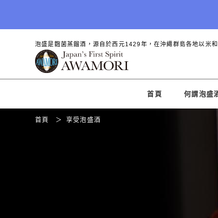
泡盛是麴菌蒸餾酒，源自於西元1429年，在沖繩群島各地以米
首頁
何謂泡盛
首頁
享受泡盛酒