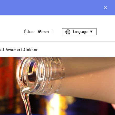
×
|
share
tweet
Language
al! Awamori Jinbner