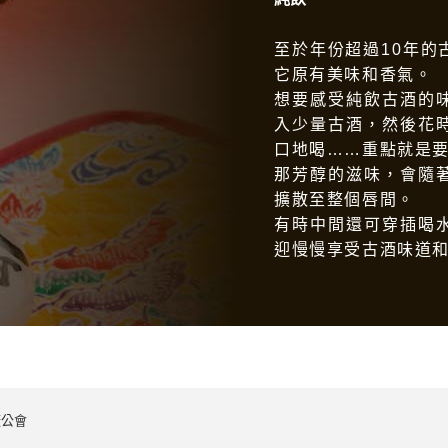
至於年份超過10年的
它原有美味和香氣。
想要感受純飲古酒的
入少量古酒，然後花
口地喝……重點就是
那芳醇的滋味，會隨
擴散至整個唇間。
有時中間還可穿插喝
迎慢慢享受古酒味道
廠公會