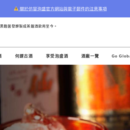
關於仿冒泡盛官方網站與電子郵件的注意事項
和黑麴菌發酵製成蒸餾酒飲用至今。
酒
何謂古酒
享受泡盛酒
酒廠一覽
Go Glob