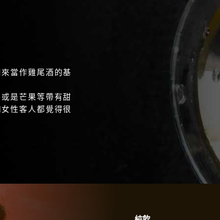
用來當作雞尾酒的基
，或是芒果等帶有甜
和女性客人都覺得很
純飲