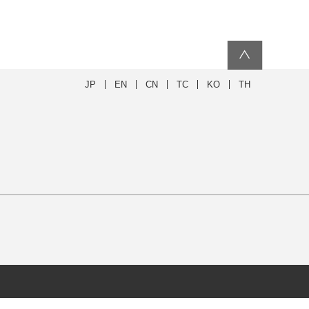
∧
JP
EN
CN
TC
KO
TH