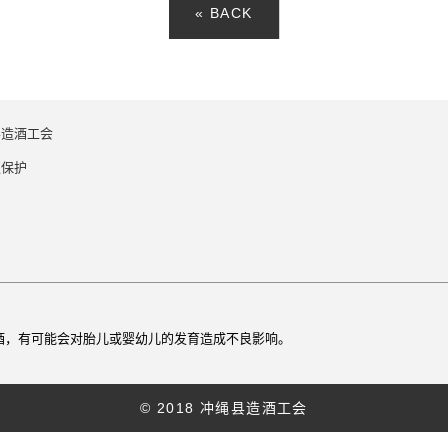
« BACK
县造酒工会
权保护
。
酒，有可能会对胎儿或婴幼儿的发育造成不良影响。
© 2018 冲绳县造酒工会