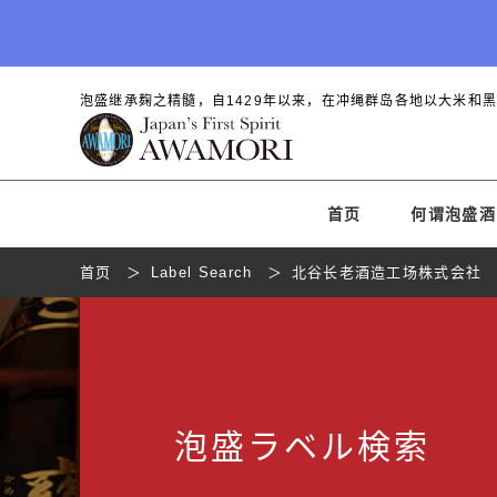
泡盛继承麹之精髓，自1429年以来，在冲绳群岛各地以大米和
首页
何谓泡盛酒
首页
Label Search
北谷长老酒造工场株式会社
泡盛
ラベル
検索