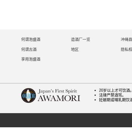
何谓泡盛酒
造酒厂一览
冲绳
何谓古酒
地区
隐私
享用泡盛酒
20岁以上才可饮酒
法律严禁酒驾。
妊娠期或哺乳期饮