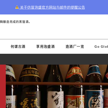
关于仿冒泡盛官方网站与邮件的提醒公告
黑麹酿造而成的蒸馏酒。
何谓古酒
享用泡盛酒
造酒厂一览
Go Glo