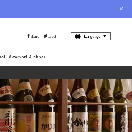
×
|
share
tweet
Language
bal! Awamori Jinbner