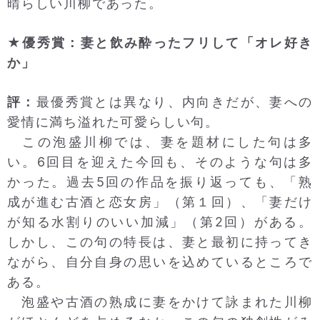
晴らしい川柳であった。
★優秀賞：妻と飲み酔ったフリして「オレ好き
か」
評：
最優秀賞とは異なり、内向きだが、妻への
愛情に満ち溢れた可愛らしい句。
この泡盛川柳では、妻を題材にした句は多
い。6回目を迎えた今回も、そのような句は多
かった。過去5回の作品を振り返っても、「熟
成が進む古酒と恋女房」（第１回）、「妻だけ
が知る水割りのいい加減」（第2回）がある。
しかし、この句の特長は、妻と最初に持ってき
ながら、自分自身の思いを込めているところで
ある。
泡盛や古酒の熟成に妻をかけて詠まれた川柳