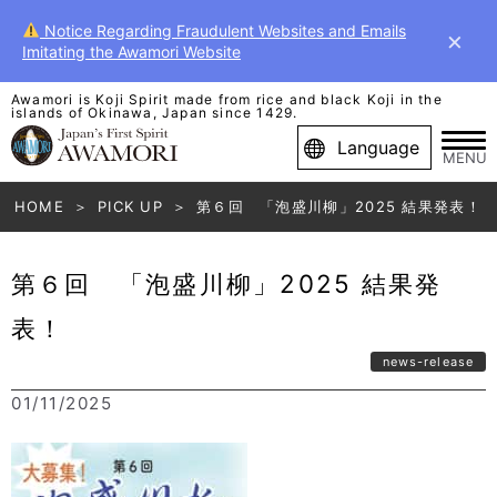
Notice Regarding Fraudulent Websites and Emails
×
Imitating the Awamori Website
Awamori is Koji Spirit made from rice and black Koji in the
islands of Okinawa, Japan since 1429.
Language
MENU
HOME
PICK UP
第６回 「泡盛川柳」2025 結果発表！
第６回 「泡盛川柳」2025 結果発
表！
news-release
01/11/2025