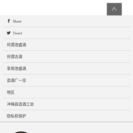
∧
Share
Tweet
何谓泡盛酒
何谓古酒
享用泡盛酒
造酒厂一览
地区
冲绳县造酒工会
隐私权保护