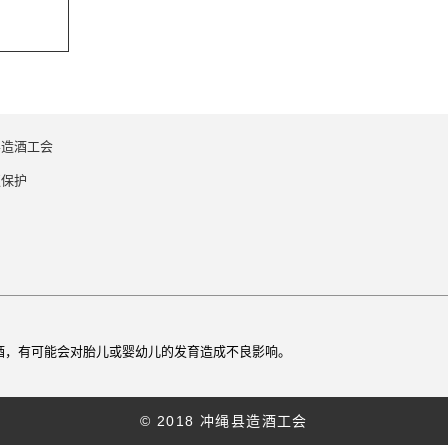
县造酒工会
权保护
。
酒，有可能会对胎儿或婴幼儿的发育造成不良影响。
© 2018 冲绳县造酒工会