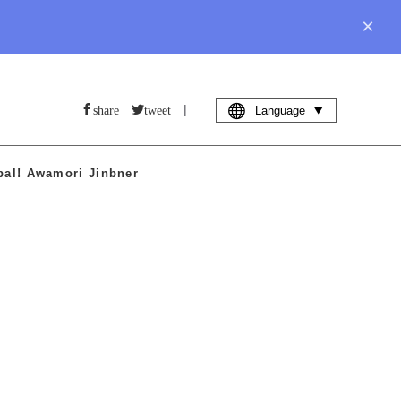
×
|
share
tweet
Language
bal! Awamori Jinbner