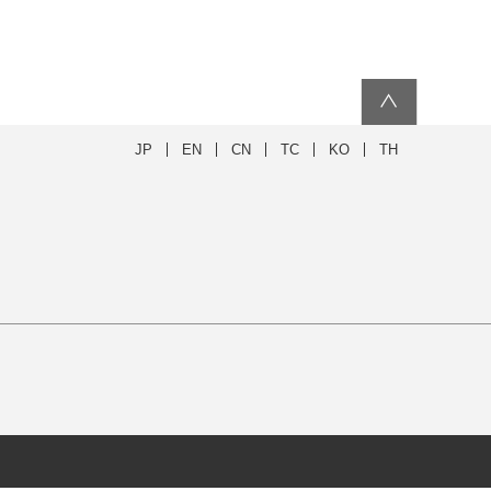
∧
JP
EN
CN
TC
KO
TH