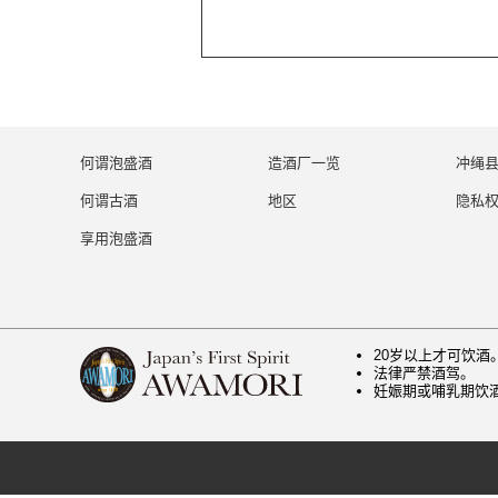
何谓泡盛酒
造酒厂一览
冲绳
何谓古酒
地区
隐私
享用泡盛酒
20岁以上才可饮酒
法律严禁酒驾。
妊娠期或哺乳期饮