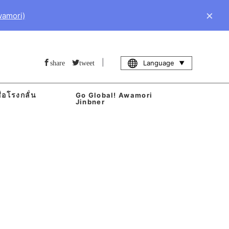
×
wamori)
|
Language
share
tweet
่อโรงกลั่น
Go Global! Awamori
า
Jinbner