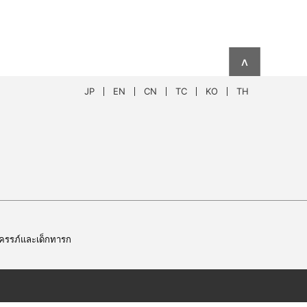
∧
JP
EN
CN
TC
KO
TH
นครรภ์และเด็กทารก