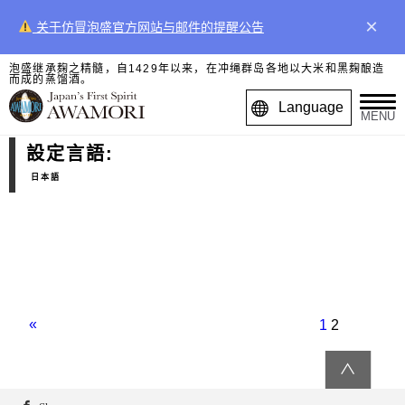
×
关于仿冒泡盛官方网站与邮件的提醒公告
泡盛继承麹之精髓，自1429年以来，在冲绳群岛各地以大米和黑麹酿造
而成的蒸馏酒。
Language
MENU
設定言語:
日本語
Posts
Previous
Page
Page
navigation
page
1
2
∧