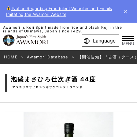
Notice Regarding Fraudulent Websites and Emails
×
Imitating the Awamori Website
Awamori is Koji Spirit made from rice and black Koji in the
islands of Okinawa, Japan since 1429.
Language
MENU
HOME
Awamori Database
【開催告知】『古酒（クース
泡盛まさひろ仕次ぎ酒 44度
アワモリマサヒロシツギザケヨンジュウヨンド