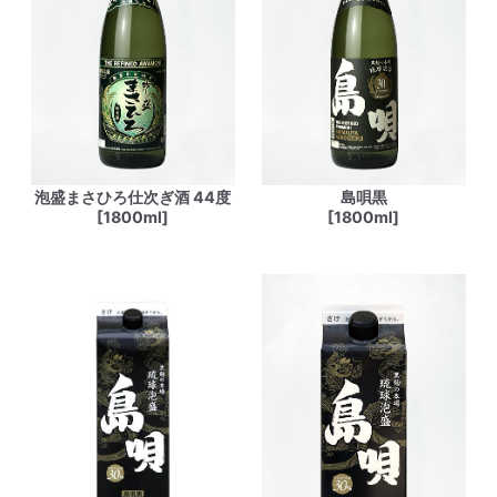
泡盛まさひろ仕次ぎ酒 44度
島唄黒
[1800ml]
[1800ml]