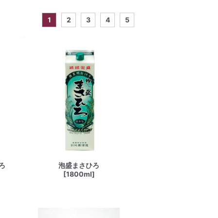
1
2
3
4
5
ろ
泡盛まさひろ
[1800ml]