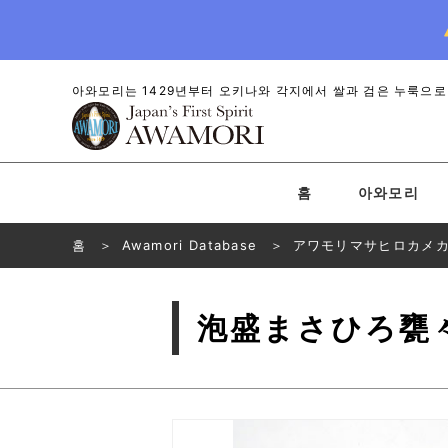
아와모리는 1429년부터 오키나와 각지에서 쌀과 검은 누룩으로
홈
아와모리
홈
Awamori Database
アワモリマサヒロカメ
泡盛まさひろ甕