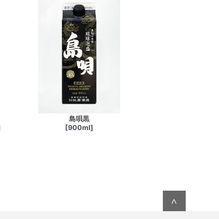
島唄黒
]
[900ml]
∧