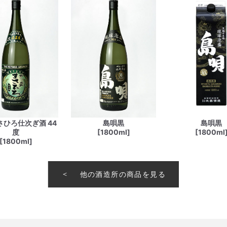
さひろ仕次ぎ酒 44
島唄黒
島唄黒
度
[1800ml]
[1800ml
[1800ml]
他の酒造所の商品を見る