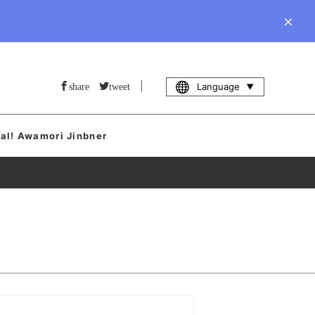
×
|
Language
share
tweet
al! Awamori Jinbner