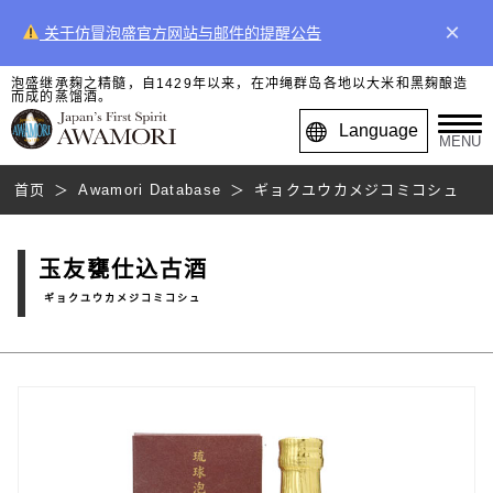
×
关于仿冒泡盛官方网站与邮件的提醒公告
泡盛继承麹之精髓，自1429年以来，在冲绳群岛各地以大米和黑麹酿造
而成的蒸馏酒。
Language
MENU
首页
Awamori Database
ギョクユウカメジコミコシュ
玉友甕仕込古酒
ギョクユウカメジコミコシュ