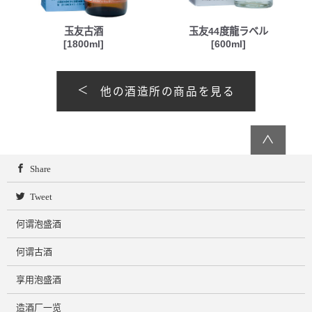
玉友古酒
玉友44度龍ラベル
[1800ml]
[600ml]
他の酒造所の商品を見る
∧
Share
Tweet
何谓泡盛酒
何谓古酒
享用泡盛酒
造酒厂一览