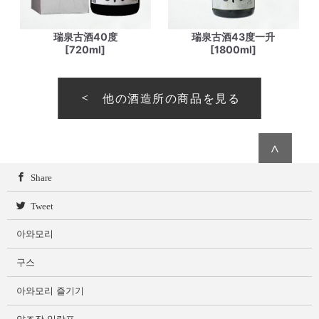
瑞泉古酒40度
瑞泉古酒43度一升
[720ml]
[1800ml]
他の酒造所の商品を見る
∧
Share
Tweet
아와모리
구스
아와모리 즐기기
양조장 일람표