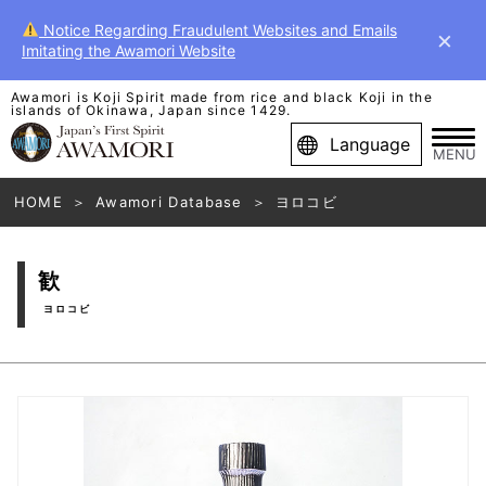
Notice Regarding Fraudulent Websites and Emails
×
Imitating the Awamori Website
Awamori is Koji Spirit made from rice and black Koji in the
islands of Okinawa, Japan since 1429.
Language
MENU
HOME
Awamori Database
ヨロコビ
歓
ヨロコビ