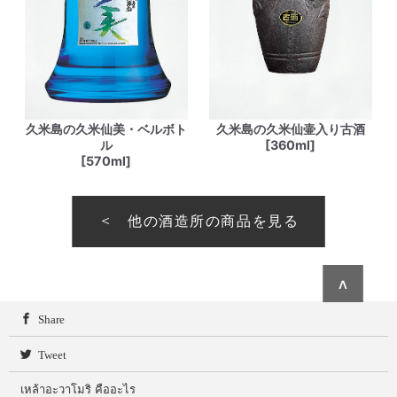
久米島の久米仙美・ベルボト
久米島の久米仙壷入り古酒
ル
[360ml]
[570ml]
他の酒造所の商品を見る
∧
Share
Tweet
เหล้าอะวาโมริ คืออะไร