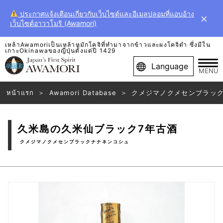
ประกาศแจ้งเตือนเกี่ยวกับเว็บไซต์และอีเมลปลอมที่แอบอ้าง
×
เว็บไซต์อาวาโมริ (Awamori)
เหล้าAwamoriเป็นเหล้าหมักโคจิที่ทำมาจากข้าวและผงโคจิดำ ซึ่งมีใน
เกาะOkinawaของญี่ปุ่นตั้งแต่ปี 1429
Language
MENU
หน้าแรก
Awamori Database
クメジマノクメセンブラッ
久米島の久米仙ブラック7年古酒
クメジマノクメセンブラックナナネンコシュ