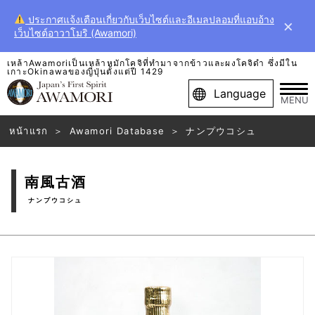
ประกาศแจ้งเตือนเกี่ยวกับเว็บไซต์และอีเมลปลอมที่แอบอ้าง
×
เว็บไซต์อาวาโมริ (Awamori)
เหล้าAwamoriเป็นเหล้าหมักโคจิที่ทำมาจากข้าวและผงโคจิดำ ซึ่งมีใน
เกาะOkinawaของญี่ปุ่นตั้งแต่ปี 1429
Language
MENU
หน้าแรก
Awamori Database
ナンプウコシュ
南風古酒
ナンプウコシュ