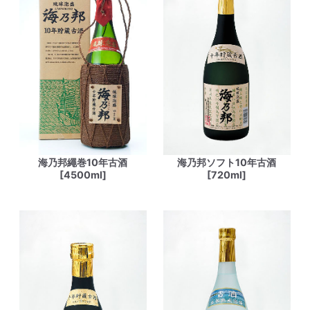
海乃邦繩巻10年古酒
海乃邦ソフト10年古酒
[4500ml]
[720ml]