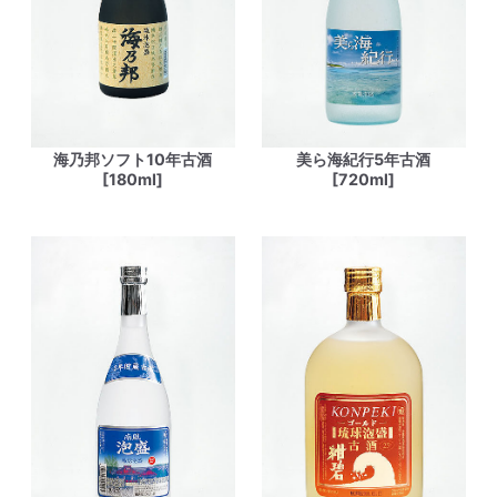
海乃邦ソフト10年古酒
美ら海紀行5年古酒
[180ml]
[720ml]