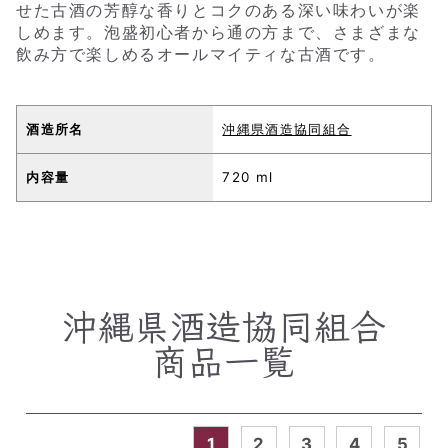
せた古酒の芳醇な香りとコクのある深い味わいが楽
しめます。泡盛初心者から通の方まで、さまざまな
飲み方で楽しめるオールマイティな古酒です。
酒造所名
沖縄県酒造協同組合
内容量
720 ml
沖縄県酒造協同組合
商品一覧
1
2
3
4
5