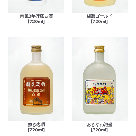
南風3年貯蔵古酒
紺碧ゴールド
[720ml]
[720ml]
熱き恋唄
おきなわ泡盛
[720ml]
[720ml]