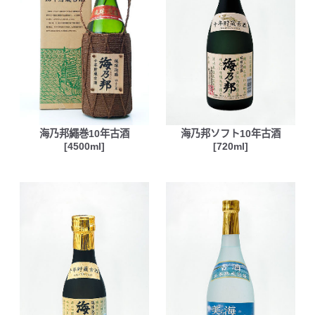
海乃邦繩巻10年古酒
海乃邦ソフト10年古酒
[4500ml]
[720ml]