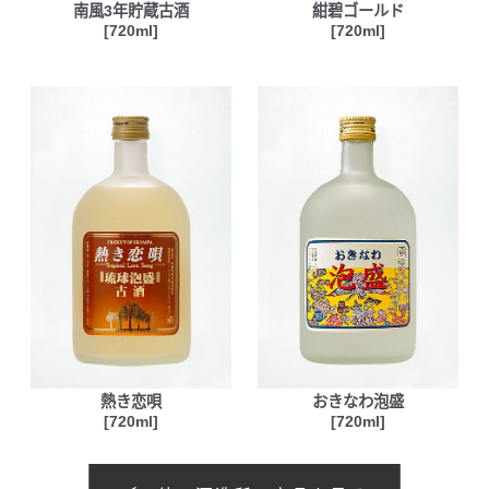
南風3年貯蔵古酒
紺碧ゴールド
[720ml]
[720ml]
熱き恋唄
おきなわ泡盛
[720ml]
[720ml]