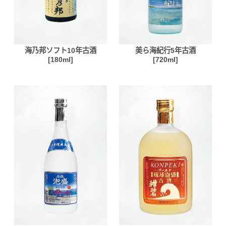
海乃邦ソフト10年古酒
美ら海紀行5年古酒
[180ml]
[720ml]