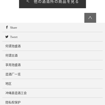
他の酒造所の商品を見る
∧
Share
Tweet
何谓泡盛酒
何谓古酒
享用泡盛酒
造酒厂一览
地区
冲绳县造酒工会
隐私权保护