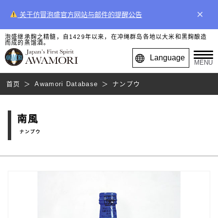
×
关于仿冒泡盛官方网站与邮件的提醒公告
泡盛继承麹之精髓，自1429年以来，在冲绳群岛各地以大米和黑麹酿造
而成的蒸馏酒。
Language
MENU
首页
Awamori Database
ナンプウ
南風
ナンプウ