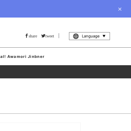
×
|
Language
share
tweet
al! Awamori Jinbner