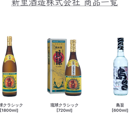
新里酒造株式会社
商品一覧
球クラシック
琉球クラシック
島旨
[1800ml]
[720ml]
[600ml]