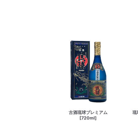
古酒琉球プレミアム
琉
[720ml]