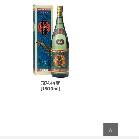
琉球44度
]
[1800ml]
∧