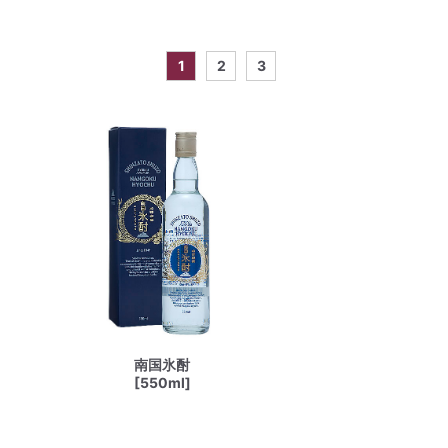
1
2
3
南国氷酎
[550ml]