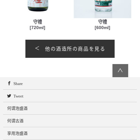
守禮
守禮
[720ml]
[600ml]
他の酒造所の商品を見る
∧
Share
Tweet
何谓泡盛酒
何谓古酒
享用泡盛酒