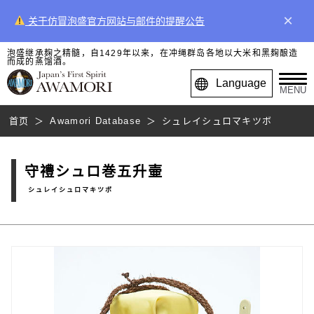
×
关于仿冒泡盛官方网站与邮件的提醒公告
泡盛继承麹之精髓，自1429年以来，在冲绳群岛各地以大米和黑麹酿造
而成的蒸馏酒。
Language
MENU
首页
Awamori Database
シュレイシュロマキツボ
守禮シュロ巻五升壷
シュレイシュロマキツボ