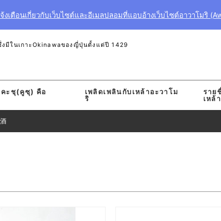
งเตือนเกี่ยวกับเว็บไซต์และอีเมลปลอมที่แอบอ้างเว็บไซต์อาวาโมริ (A
งมีในเกาะOkinawaของญี่ปุ่นตั้งแต่ปี 1429
คะชุ(คูซุ) คือ
เพลิดเพลินกับเหล้าอะวาโม
รายชื
ริ
เหล้
お酒