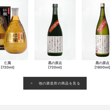
仁風
黒の原点
黒の原点
[720ml]
[720ml]
[1800ml
他の酒造所の商品を見る