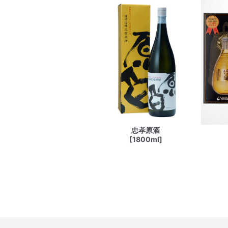
忠孝原酒
[1800ml]