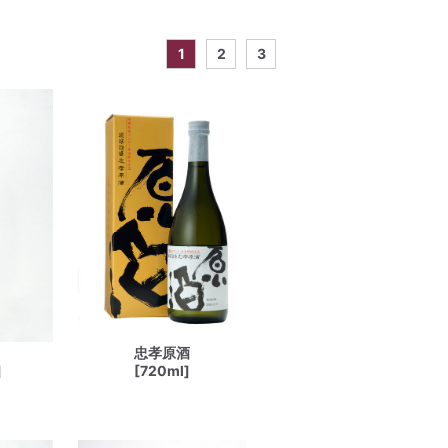
1
2
3
忠孝原酒
]
[720ml]