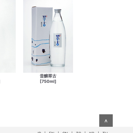
昔醸翠古
]
[750ml]
∧