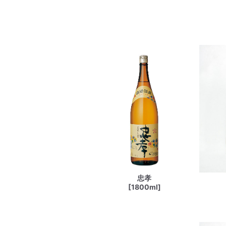
忠孝
[1800ml]