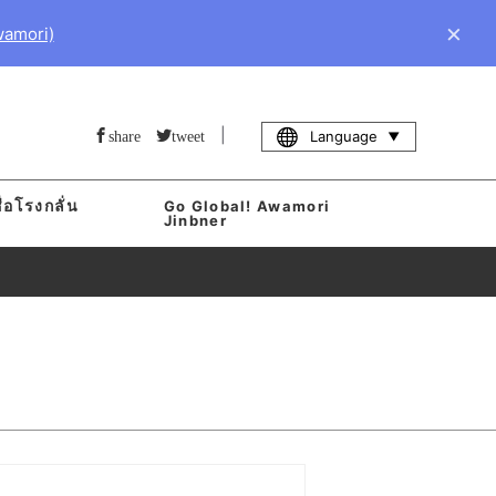
×
wamori)
|
Language
share
tweet
่อโรงกลั่น
Go Global! Awamori
า
Jinbner