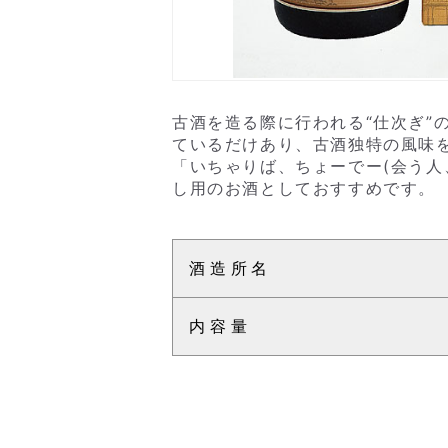
古酒を造る際に行われる“仕次ぎ”
ているだけあり、古酒独特の風味
「いちゃりば、ちょーでー(会う人
し用のお酒としておすすめです。
酒造所名
内容量