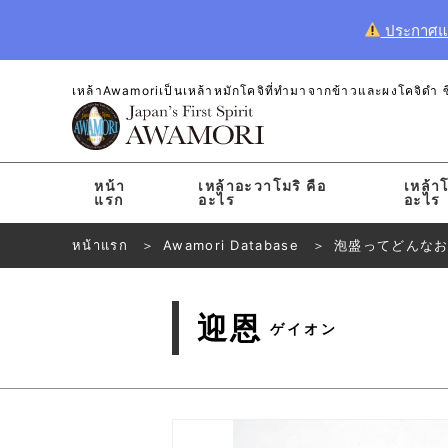
ประกาศแจ้
เหล้าAwamoriเป็นเหล้าหมักโคจิที่ทำมาจากข้าวและผงโคจิดำ ซึ่
หน้า
เหล้าอะวาโมริ คือ
เหล้าโ
แรก
อะไร
อะไร
หน้าแรก
Awamori Database
泡盛ってどんな
迎恩
ゲイオン