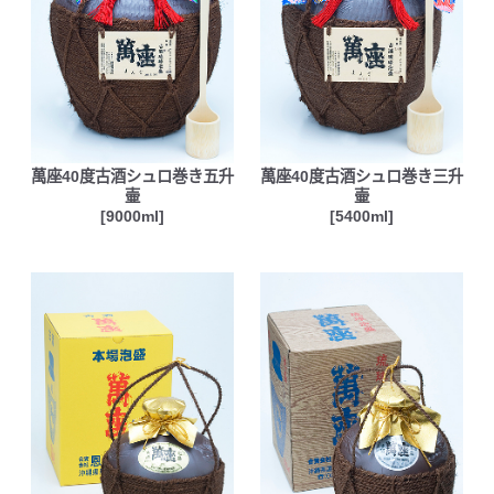
萬座40度古酒シュロ巻き五升
萬座40度古酒シュロ巻き三升
壷
壷
[9000ml]
[5400ml]