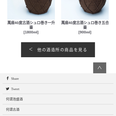
萬座40度古酒シュロ巻き一升
萬座40度古酒シュロ巻き五合
壷
壷
[1800ml]
[900ml]
他の酒造所の商品を見る
∧
Share
Tweet
何谓泡盛酒
何谓古酒