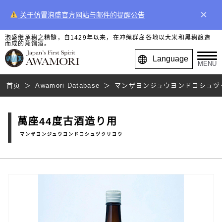
×
关于仿冒泡盛官方网站与邮件的提醒公告
泡盛继承麹之精髓，自1429年以来，在冲绳群岛各地以大米和黑麹酿造
而成的蒸馏酒。
Language
MENU
首页
Awamori Database
マンザヨンジュウヨンドコシュヅ
萬座44度古酒造り用
マンザヨンジュウヨンドコシュヅクリヨウ