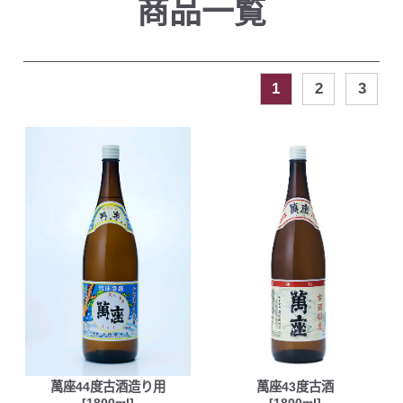
商品一覧
1
2
3
萬座44度古酒造り用
萬座43度古酒