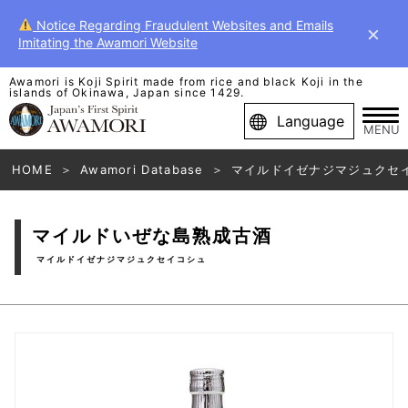
Notice Regarding Fraudulent Websites and Emails
×
Imitating the Awamori Website
Awamori is Koji Spirit made from rice and black Koji in the
islands of Okinawa, Japan since 1429.
Language
MENU
HOME
Awamori Database
マイルドイゼナジマジュクセ
マイルドいぜな島熟成古酒
マイルドイゼナジマジュクセイコシュ