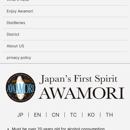
Enjoy Awamori
Distilleries
District
About US
privacy policy
JP
EN
CN
TC
KO
TH
Must be over 20 years old for alcohol consumption.