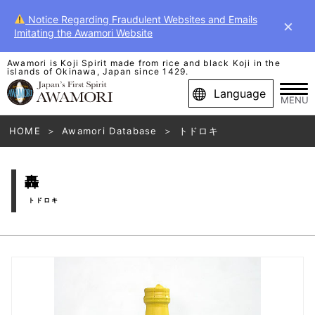
Notice Regarding Fraudulent Websites and Emails
×
Imitating the Awamori Website
Awamori is Koji Spirit made from rice and black Koji in the
islands of Okinawa, Japan since 1429.
Language
MENU
HOME
Awamori Database
トドロキ
轟
トドロキ