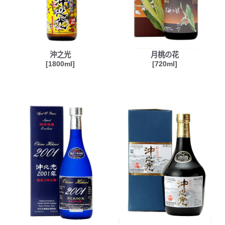
沖之光
月桃の花
[1800ml]
[720ml]