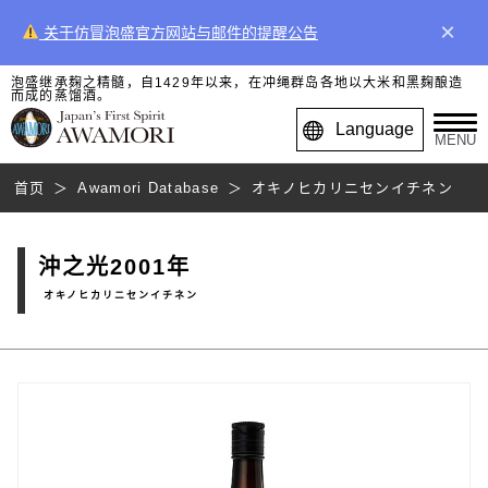
×
关于仿冒泡盛官方网站与邮件的提醒公告
泡盛继承麹之精髓，自1429年以来，在冲绳群岛各地以大米和黑麹酿造
而成的蒸馏酒。
Language
MENU
首页
Awamori Database
オキノヒカリニセンイチネン
沖之光2001年
オキノヒカリニセンイチネン