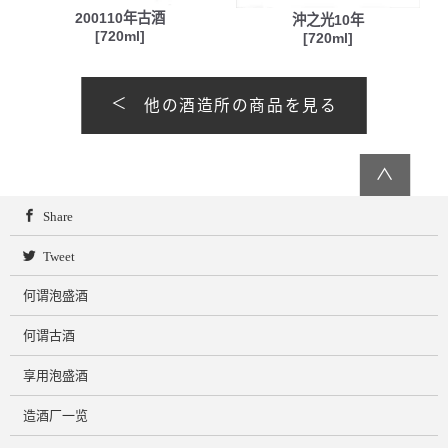
200110年古酒
沖之光10年
[720ml]
[720ml]
他の酒造所の商品を見る
∧
Share
Tweet
何谓泡盛酒
何谓古酒
享用泡盛酒
造酒厂一览