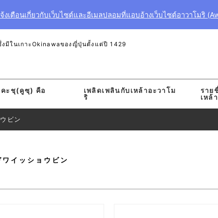
งเตือนเกี่ยวกับเว็บไซต์และอีเมลปลอมที่แอบอ้างเว็บไซต์อาวาโมริ (A
งมีในเกาะOkinawaของญี่ปุ่นตั้งแต่ปี 1429
คะชุ(คูซุ) คือ
เพลิดเพลินกับเหล้าอะวาโม
รายชื
ริ
เหล้
ョウビン
ガワイッショウビン