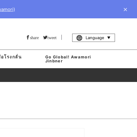
×
wamori)
|
Language
share
tweet
่อโรงกลั่น
Go Global! Awamori
า
Jinbner