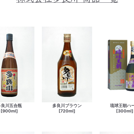
多良川五合瓶
多良川ブラウン
琉球王朝ハ
[900ml]
[720ml]
[300ml]