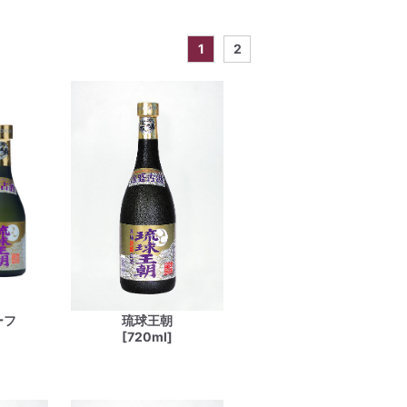
1
2
ーフ
琉球王朝
[720ml]