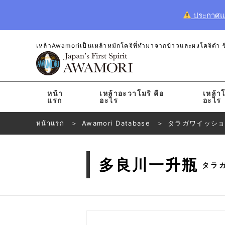
ประกาศแจ้
เหล้าAwamoriเป็นเหล้าหมักโคจิที่ทำมาจากข้าวและผงโคจิดำ ซึ่
หน้า
เหล้าอะวาโมริ คือ
เหล้าโ
แรก
อะไร
อะไร
หน้าแรก
Awamori Database
タラガワイッシ
多良川一升瓶
タラ