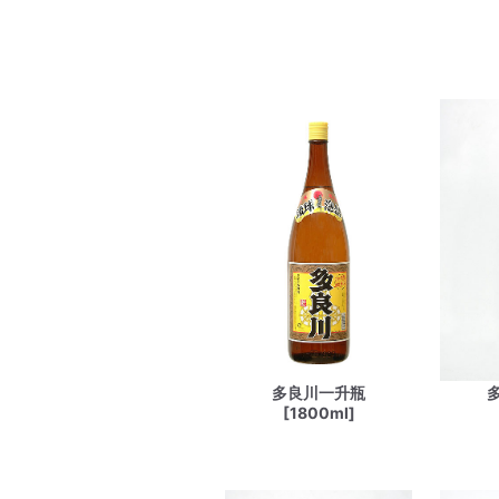
多良川一升瓶
[1800ml]