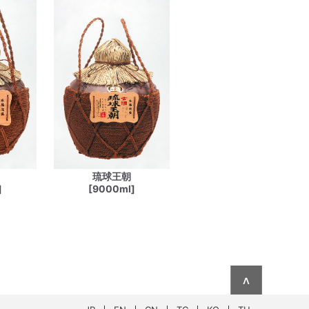
琉球王朝
]
[9000ml]
∧