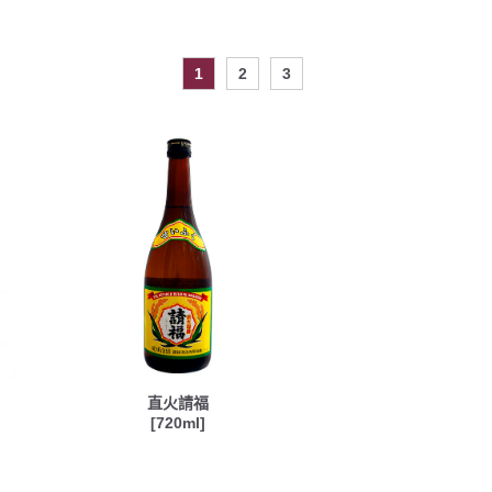
1
2
3
直火請福
[720ml]