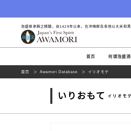
泡盛继承麹之精髓，自1429年以来，在冲绳群岛各地以大米和
首页
何谓泡盛酒
首页
Awamori Database
イリオモテ
いりおもて
イリオモ