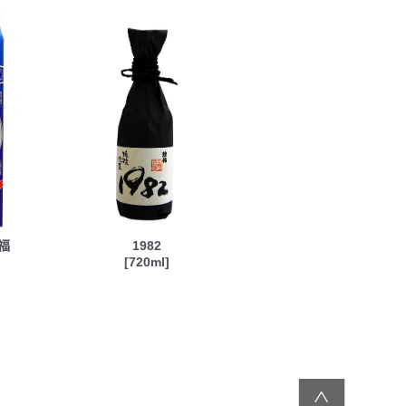
福
1982
[720ml]
∧