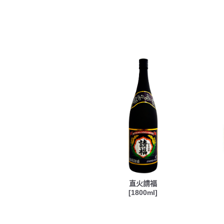
直火請福
[1800ml]