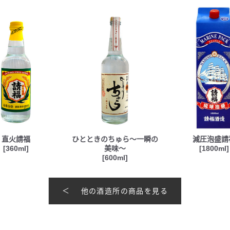
直火請福
ひとときのちゅら〜一瞬の
減圧泡盛請
[360ml]
美味〜
[1800ml]
[600ml]
他の酒造所の商品を見る