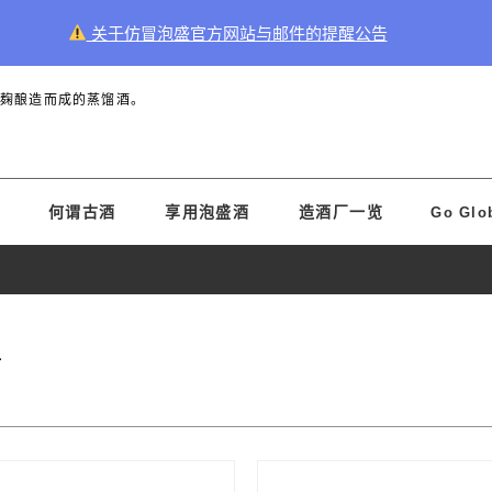
关于仿冒泡盛官方网站与邮件的提醒公告
黑麹酿造而成的蒸馏酒。
何谓古酒
享用泡盛酒
造酒厂一览
Go Glo
テ