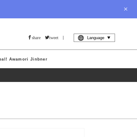
×
|
share
tweet
Language
bal! Awamori Jinbner