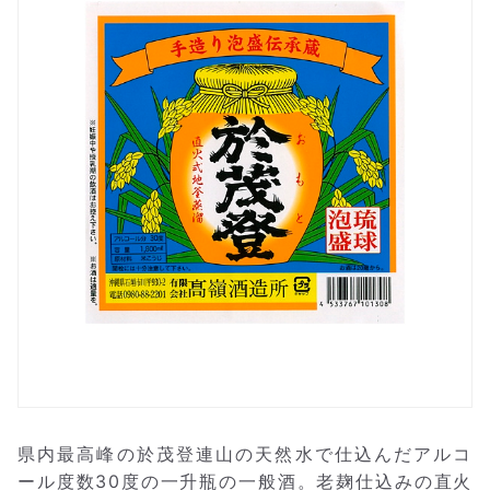
県内最高峰の於茂登連山の天然水で仕込んだアルコ
ール度数30度の一升瓶の一般酒。老麹仕込みの直火