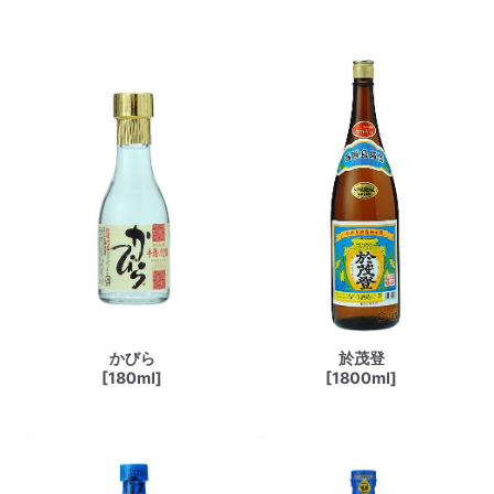
かびら
於茂登
[180ml]
[1800ml]