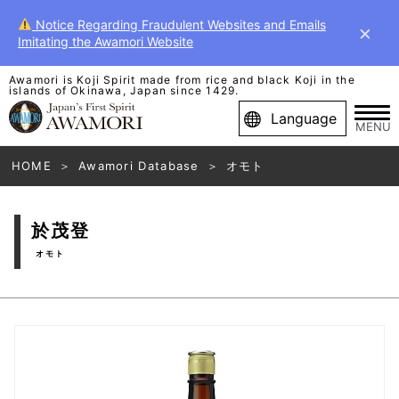
Notice Regarding Fraudulent Websites and Emails
×
Imitating the Awamori Website
Awamori is Koji Spirit made from rice and black Koji in the
islands of Okinawa, Japan since 1429.
Language
MENU
HOME
Awamori Database
オモト
於茂登
オモト