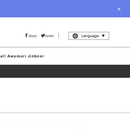
×
|
Language
share
tweet
al! Awamori Jinbner