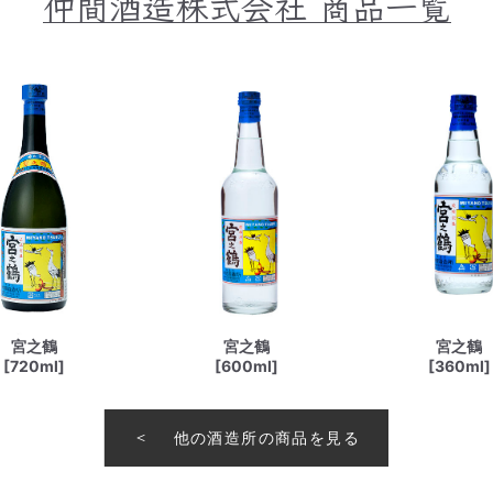
仲間酒造株式会社
商品一覧
宮之鶴
宮之鶴
宮之鶴
[720ml]
[600ml]
[360ml]
他の酒造所の商品を見る