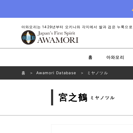
아와모리는 1429년부터 오키나와 각지에서 쌀과 검은 누룩으로
홈
아와모리
홈
Awamori Database
ミヤノツル
宮之鶴
ミヤノツル