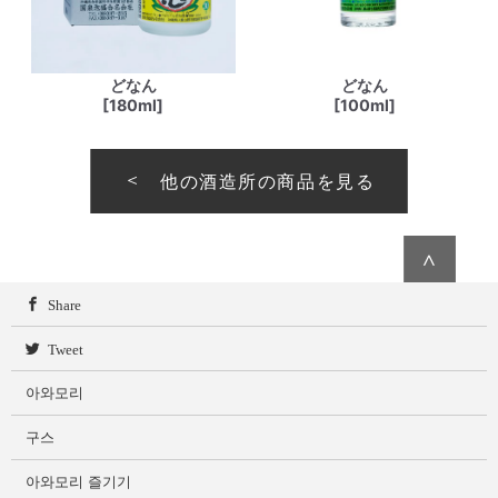
どなん
どなん
[180ml]
[100ml]
他の酒造所の商品を見る
∧
Share
Tweet
아와모리
구스
아와모리 즐기기