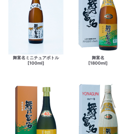
舞富名ミニチュアボトル
舞富名
[100ml]
[1800ml]