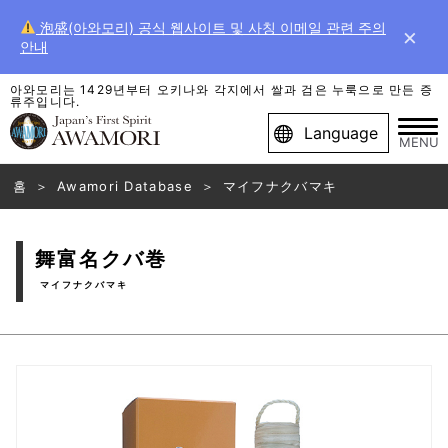
泡盛(아와모리) 공식 웹사이트 및 사칭 이메일 관련 주의
×
안내
아와모리는 1429년부터 오키나와 각지에서 쌀과 검은 누룩으로 만든 증
류주입니다.
Language
MENU
홈
Awamori Database
マイフナクバマキ
舞富名クバ巻
マイフナクバマキ