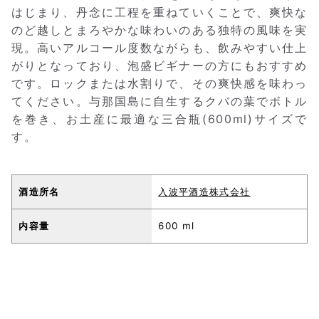
はじまり、丹念に工程を重ねていくことで、爽快な
のど越しとまろやかな味わいのある独特の風味を実
現。高いアルコール度数ながらも、飲みやすい仕上
がりとなっており、泡盛ビギナーの方にもおすすめ
です。ロックまたは水割りで、その爽快感を味わっ
てください。与那国島に自生するクバの葉でボトル
を巻き、お土産に最適な三合瓶(600ml)サイズで
す。
酒造所名
入波平酒造株式会社
内容量
600 ml