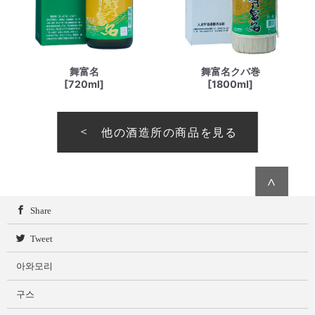
舞富名
舞富名クバ巻
[720ml]
[1800ml]
他の酒造所の商品を見る
∧
Share
Tweet
아와모리
구스