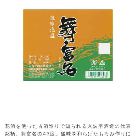
花酒を使った古酒造りで知られる入波平酒造の代表
銘柄、舞富名の43度。酸味を和らげたもろみ作りに