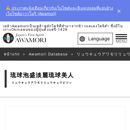
ประกาศแจ้งเตือนเกี่ยวกับเว็บไซต์และอีเมลปลอมที่แอบอ้าง
×
เว็บไซต์อาวาโมริ (Awamori)
เหล้าAwamoriเป็นเหล้าหมักโคจิที่ทำมาจากข้าวและผงโคจิดำ ซึ่งมีใน
เกาะOkinawaของญี่ปุ่นตั้งแต่ปี 1429
Language
MENU
หน้าแรก
Awamori Database
リュウキュウアワモリリュ
琉球泡盛淡麗琉球美人
リュウキュウアワモリリュウキュウビジン