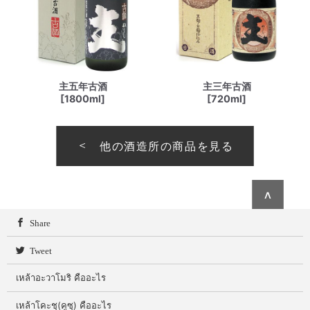
主五年古酒
主三年古酒
[1800ml]
[720ml]
他の酒造所の商品を見る
∧
Share
Tweet
เหล้าอะวาโมริ คืออะไร
เหล้าโคะชุ(คูซุ) คืออะไร