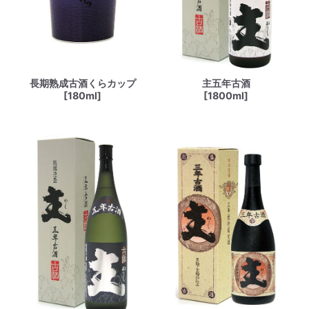
長期熟成古酒くらカップ
主五年古酒
[180ml]
[1800ml]