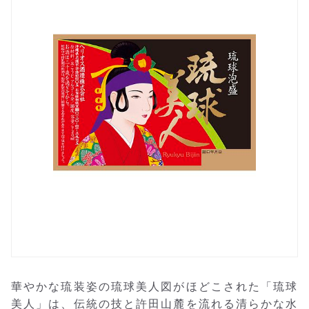
華やかな琉装姿の琉球美人図がほどこされた「琉球
美人」は、伝統の技と許田山麓を流れる清らかな水