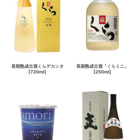
長期熟成古酒くらデカンタ
長期熟成古酒「くらミニ」
[720ml]
[250ml]