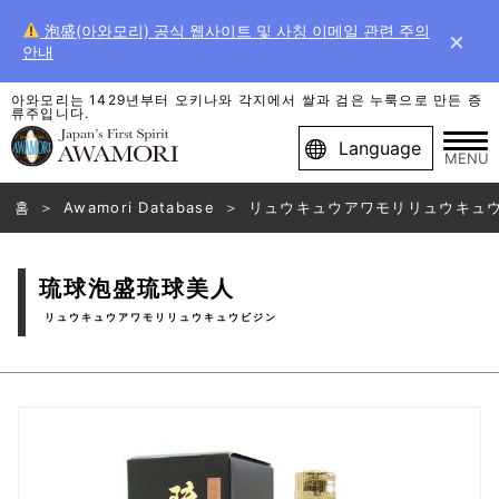
泡盛(아와모리) 공식 웹사이트 및 사칭 이메일 관련 주의
×
안내
아와모리는 1429년부터 오키나와 각지에서 쌀과 검은 누룩으로 만든 증
류주입니다.
Language
MENU
홈
Awamori Database
リュウキュウアワモリリュウキュ
琉球泡盛琉球美人
リュウキュウアワモリリュウキュウビジン