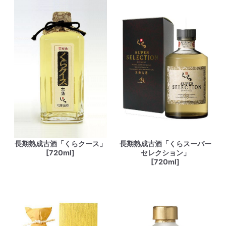
長期熟成古酒「くらクース」
長期熟成古酒「くらスーパー
[720ml]
セレクション」
[720ml]