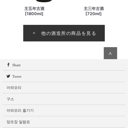
主五年古酒
主三年古酒
[1800ml]
[720ml]
他の酒造所の商品を見る
∧
Share
Tweet
아와모리
구스
아와모리 즐기기
양조장 일람표