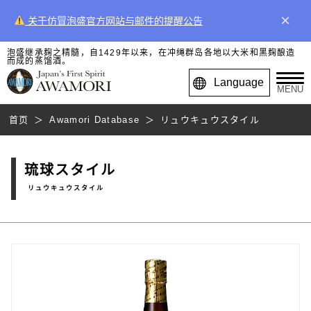
×
关于仿冒泡盛官方网站与邮件的提醒公告
泡盛继承麹之精髓，自1429年以来，在冲绳群岛各地以大米和黑麹酿造
而成的蒸馏酒。
Language
MENU
首页
Awamori Database
リュウキュウスタイル
琉球スタイル
リュウキュウスタイル