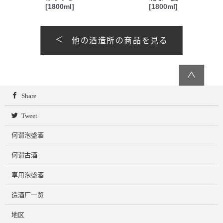
[1800ml]
[1800ml]
他の酒造所の商品を見る
∧
Share
Tweet
何谓泡盛酒
何谓古酒
享用泡盛酒
造酒厂一览
地区