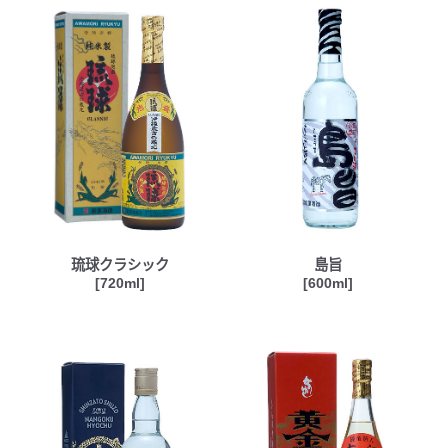
琉球クラシック
島旨
[720ml]
[600ml]