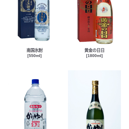
南国氷酎
黄金の日日
[550ml]
[1800ml]