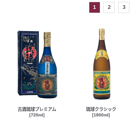
1
2
3
古酒琉球プレミアム
琉球クラシック
[720ml]
[1800ml]