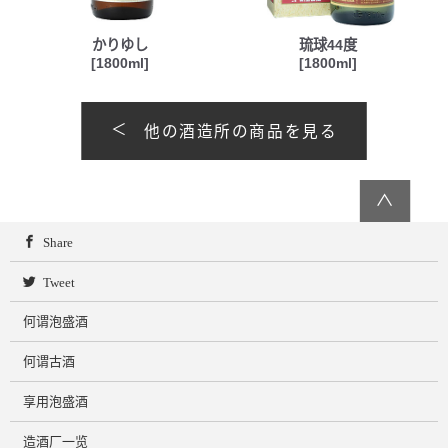
かりゆし
琉球44度
[1800ml]
[1800ml]
他の酒造所の商品を見る
∧
Share
Tweet
何谓泡盛酒
何谓古酒
享用泡盛酒
造酒厂一览