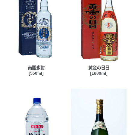
南国氷酎
黄金の日日
[550ml]
[1800ml]