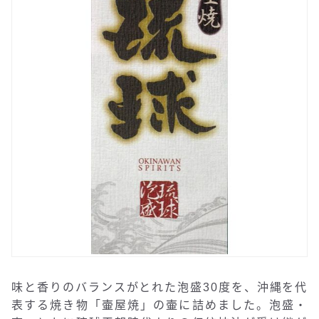
味と香りのバランスがとれた泡盛30度を、沖縄を代
表する焼き物「壷屋焼」の壷に詰めました。泡盛・