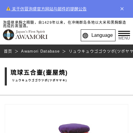
×
关于仿冒泡盛官方网站与邮件的提醒公告
泡盛继承麹之精髓，自1429年以来，在冲绳群岛各地以大米和黑麹酿造
而成的蒸馏酒。
Language
MENU
首页
Awamori Database
リュウキュウゴゴウツボ(ツボヤヤ
琉球五合壷(壷屋焼)
リュウキュウゴゴウツボ(ツボヤヤキ)