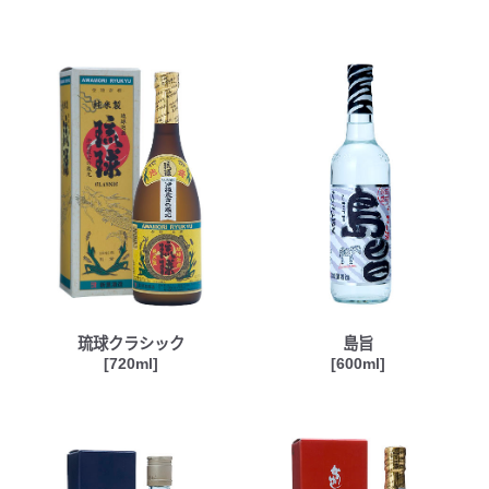
琉球クラシック
島旨
[720ml]
[600ml]