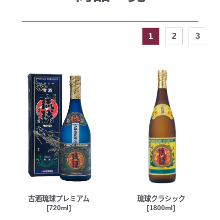
1
2
3
古酒琉球プレミアム
琉球クラシック
[720ml]
[1800ml]