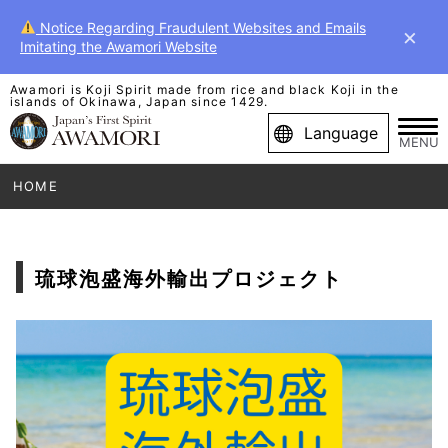
Notice Regarding Fraudulent Websites and Emails
×
Imitating the Awamori Website
Awamori is Koji Spirit made from rice and black Koji in the
islands of Okinawa, Japan since 1429.
Language
MENU
HOME
琉球泡盛海外輸出プロジェクト