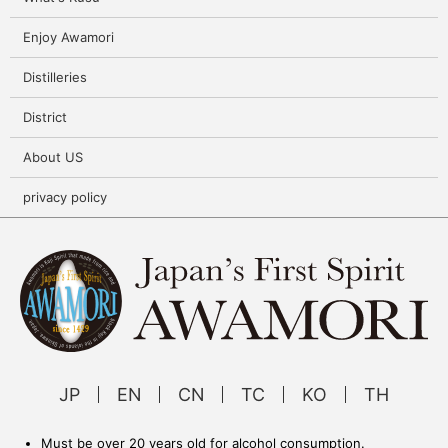
Enjoy Awamori
Distilleries
District
About US
privacy policy
JP
EN
CN
TC
KO
TH
Must be over 20 years old for alcohol consumption.