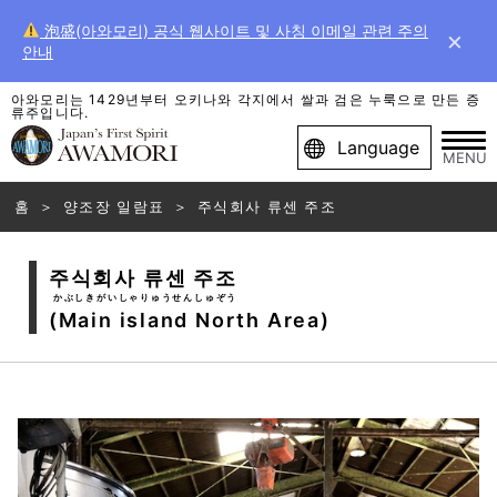
泡盛(아와모리) 공식 웹사이트 및 사칭 이메일 관련 주의
×
안내
아와모리는 1429년부터 오키나와 각지에서 쌀과 검은 누룩으로 만든 증
류주입니다.
Language
MENU
홈
양조장 일람표
주식회사 류센 주조
주식회사 류센 주조
かぶしきがいしゃりゅうせんしゅぞう
(Main island North Area)