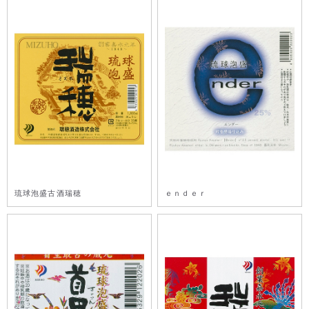
琉球泡盛古酒瑞穂
ｅｎｄｅｒ