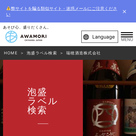
弊サイトを騙る類似サイト・迷惑メールにご注意くださ
×
い
あそび心、盛りだくさん。
Language
MENU
HOME
泡盛ラベル検索
瑞穂酒造株式会社
泡盛
ラベル
検索