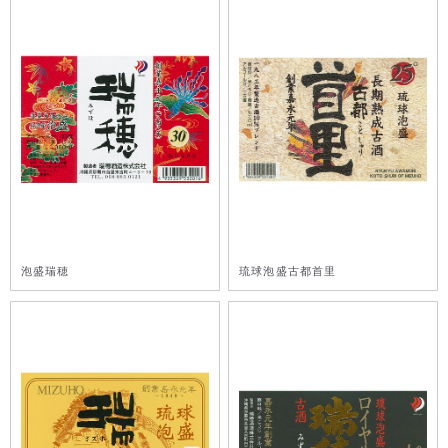
泡盛瑞穂
琉球泡盛古都首里