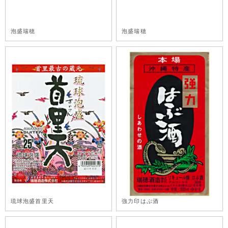
泡盛瑞穂
泡盛瑞穂
琉球泡盛首里天
強力印はぶ酒