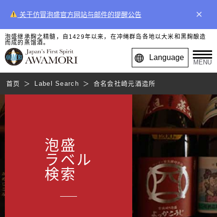
×
关于仿冒泡盛官方网站与邮件的提醒公告
泡盛继承麹之精髓，自1429年以来，在冲绳群岛各地以大米和黑麹酿造
而成的蒸馏酒。
Language
MENU
首页
Label Search
合名会社崎元酒造所
泡盛
ラベル
検索