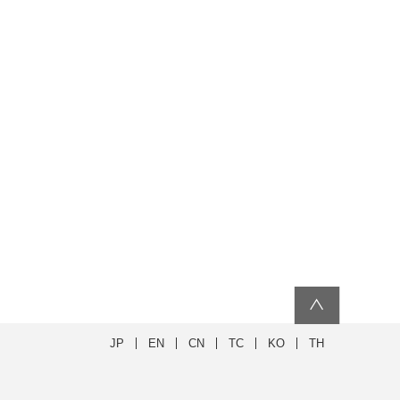
∧
JP
EN
CN
TC
KO
TH