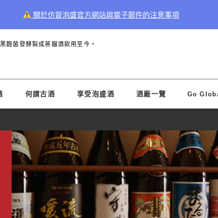
關於仿冒泡盛官方網站與電子郵件的注意事項
和黑麴菌發酵製成蒸餾酒飲用至今。
酒
何謂古酒
享受泡盛酒
酒廠一覽
Go Glob