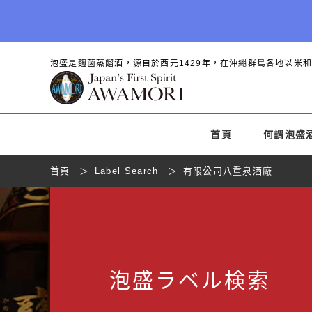
泡盛是麴菌蒸餾酒，源自於西元1429年，在沖繩群島各地以米
首頁
何謂泡盛
首頁
Label Search
有限公司八重泉酒廠
泡盛
ラベル
検索