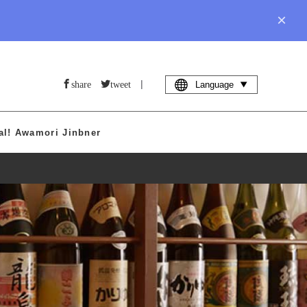
×
|
share
tweet
Language
al! Awamori Jinbner