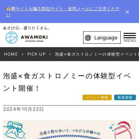
弊サイトを騙る類似サイト・迷惑メールにご注意くださ
×
い
あそび心、盛りだくさん。
Language
MENU
HOME
PICK UP
泡盛×食ガストロノミーの体験型イベント
泡盛×食ガストロノミーの体験型イベ
ント開催！
イベント情報
新着情報
2024年10月22日