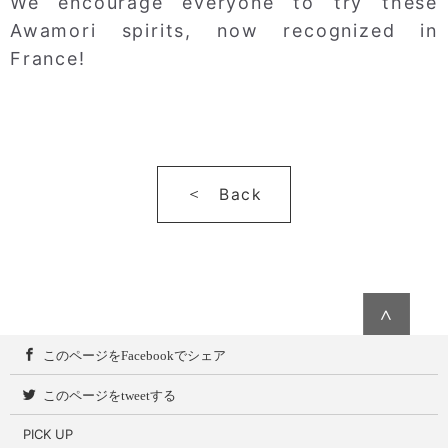
We encourage everyone to try these
Awamori spirits, now recognized in
France!
Back
∧
このページをFacebookでシェア
このページをtweetする
PICK UP