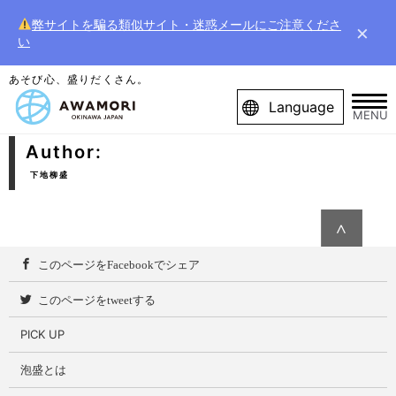
弊サイトを騙る類似サイト・迷惑メールにご注意くださ
×
い
あそび心、盛りだくさん。
Language
MENU
Author:
下地柳盛
∧
このページをFacebookでシェア
このページをtweetする
PICK UP
泡盛とは