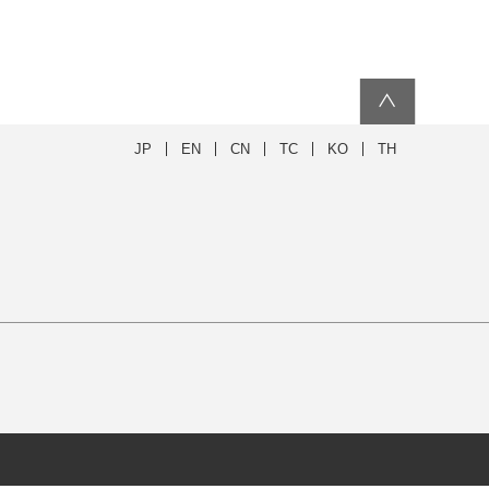
∧
JP
EN
CN
TC
KO
TH