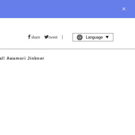
×
|
share
tweet
Language
al! Awamori Jinbner