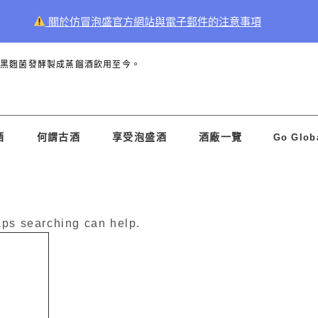
關於仿冒泡盛官方網站與電子郵件的注意事項
和黑麴菌發酵製成蒸餾酒飲用至今。
酒
何謂古酒
享受泡盛酒
酒廠一覽
Go Glob
aps searching can help.