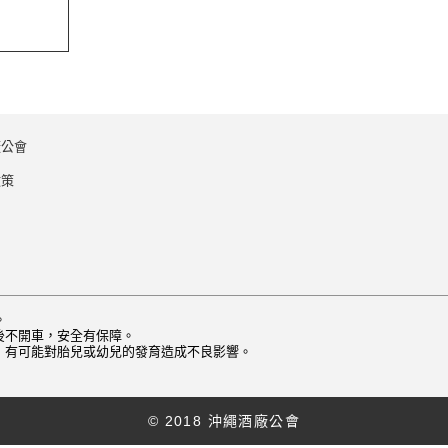
廠公會
政策
。
後不開車，安全有保障。
，有可能對胎兒或幼兒的發育造成不良影響。
© 2018 沖繩酒廠公會