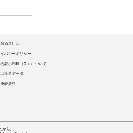
縄県酒造組合
ライバシーポリシー
的表示制度（GI）について
盛出荷量データ
者発表資料
てから。