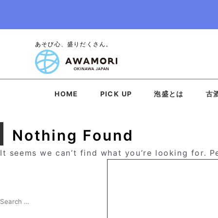
あそび心、盛りだくさん。
HOME
PICK UP
泡盛とは
古
Nothing Found
It seems we can’t find what you’re looking for. 
Search
for:
Search