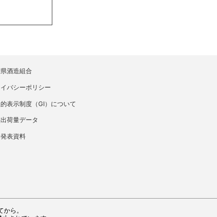
縄県酒造組合
ライバシーポリシー
的表示制度（GI）について
盛出荷量データ
者発表資料
てから。