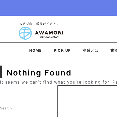
あそび心、盛りだくさん。
HOME
PICK UP
泡盛とは
古
Nothing Found
It seems we can’t find what you’re looking for. 
Search
for:
Search