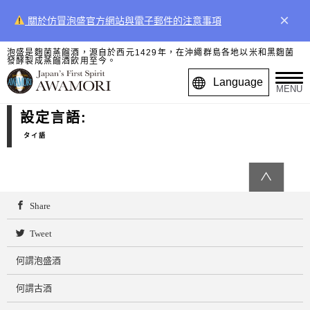
×
關於仿冒泡盛官方網站與電子郵件的注意事項
泡盛是麴菌蒸餾酒，源自於西元1429年，在沖繩群島各地以米和黑麴菌
發酵製成蒸餾酒飲用至今。
Language
MENU
設定言語:
タイ語
∧
Share
Tweet
何謂泡盛酒
何謂古酒