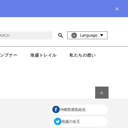
×
Language
ンブナー
泡盛トレイル
私たちの想い
∧
沖縄県酒造組合
泡盛の女王