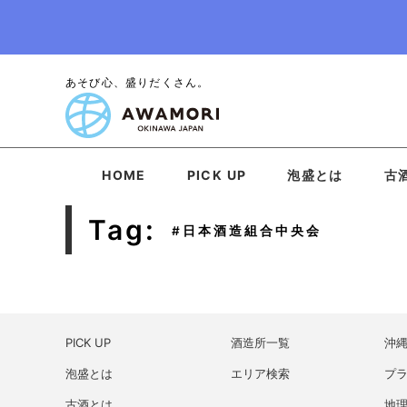
あそび心、盛りだくさん。
HOME
PICK UP
泡盛とは
古
Tag:
#日本酒造組合中央会
PICK UP
酒造所一覧
沖
泡盛とは
エリア検索
プ
古酒とは
地理