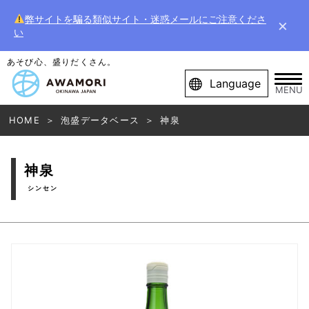
弊サイトを騙る類似サイト・迷惑メールにご注意くださ
×
い
あそび心、盛りだくさん。
Language
MENU
HOME
泡盛データベース
神泉
神泉
シンセン