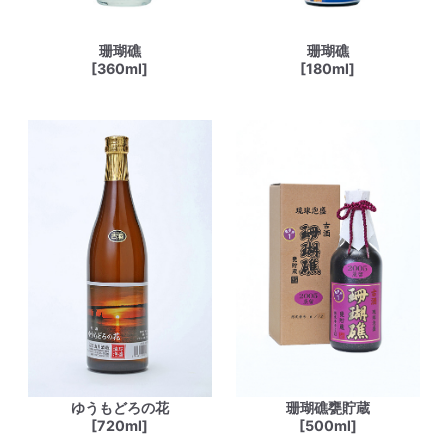
珊瑚礁
珊瑚礁
[360ml]
[180ml]
ゆうもどろの花
珊瑚礁甕貯蔵
[720ml]
[500ml]