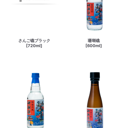
さんご礁ブラック
珊瑚礁
[720ml]
[600ml]