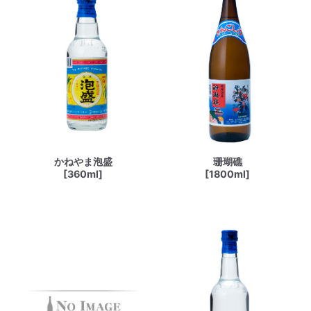
かねやま泡盛
珊瑚礁
[360ml]
[1800ml]