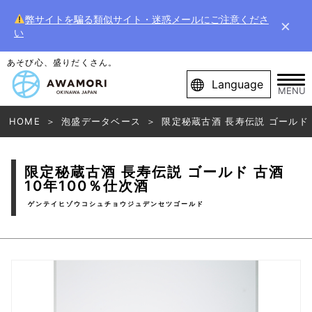
弊サイトを騙る類似サイト・迷惑メールにご注意くださ
×
い
あそび心、盛りだくさん。
Language
MENU
HOME
泡盛データベース
限定秘蔵古酒 長寿伝説 ゴールド 
限定秘蔵古酒 長寿伝説 ゴールド 古酒
10年100％仕次酒
ゲンテイヒゾウコシュチョウジュデンセツゴールド